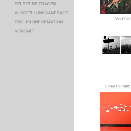
SELBST BEITRAGEN
AUSSTELLUNGSANFRAGE
Vogelhoc
ENGLISH INFORMATION
KONTAKT
Email an Franz 