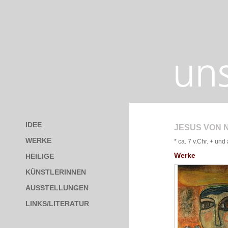
IDEE
JESUS VON 
WERKE
* ca. 7 v.Chr. + un
Werke
HEILIGE
KÜNSTLERINNEN
AUSSTELLUNGEN
LINKS/LITERATUR