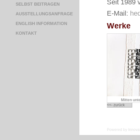
Seit 1989 
SELBST BEITRAGEN
E-Mail:
hed
AUSSTELLUNGSANFRAGE
ENGLISH INFORMATION
Werke
KONTAKT
Mitten unt
<<- zurück
Powered by Innovat