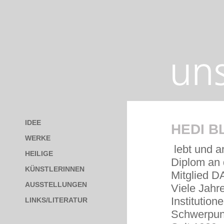
IDEE
HEDI B
WERKE
lebt und ar
HEILIGE
Diplom an 
KÜNSTLERINNEN
Mitglied D
AUSSTELLUNGEN
Viele Jahre
Institutione
LINKS/LITERATUR
S
chwerpunk