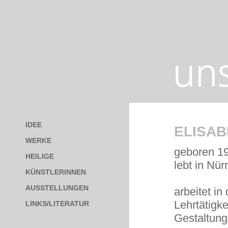
IDEE
ELISAB
WERKE
geboren 19
HEILIGE
lebt in Nür
KÜNSTLERINNEN
AUSSTELLUNGEN
arbeitet i
Lehrtätigk
LINKS/LITERATUR
Gestaltung