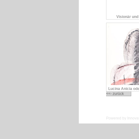
Visionär und 
Himmlisches 
Lucina Anicia ode
Hl. Sebastian
<<- zurück
erschi
Powered by Innovat