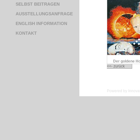
SELBST BEITRAGEN
AUSSTELLUNGSANFRAGE
ENGLISH INFORMATION
KONTAKT
Der goldene H
<<- zurück
Powered by Innovat