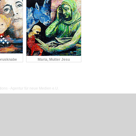
orusknabe
Maria, Mutter Jesu
ions - Agentur für neue Medien e.U.