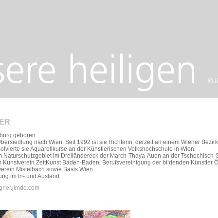
NER
burg geboren.
Übersiedlung nach Wien. Seit 1992 ist sie Richterin, derzeit an einem Wiener Bezirk
lvierte sie Aquarellkurse an der Künstlerischen Volkshochschule in Wien.
 im Naturschutzgebiet im Dreiländereck der March-Thaya-Auen an der Tschechisch
im Kunstverein ZeitKunst Baden-Baden, Berufsvereinigung der bildenden Künstler Ö
verein Mistelbach sowie Basis Wien.
ung im In- und Ausland.
igner.jimdo.com