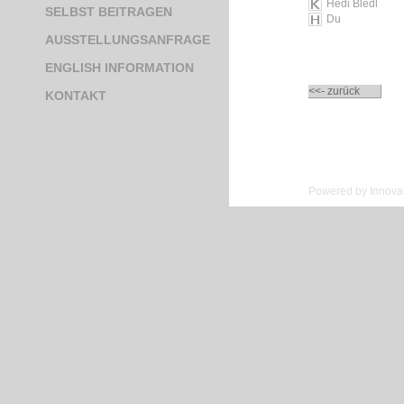
Hedi Bledl
SELBST BEITRAGEN
Du
AUSSTELLUNGSANFRAGE
ENGLISH INFORMATION
<<- zurück
KONTAKT
Powered by Innovat