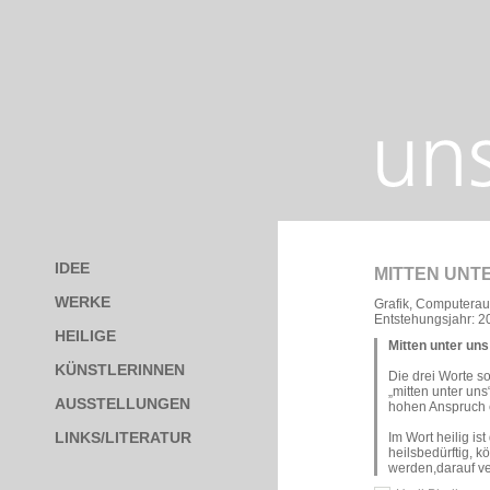
IDEE
MITTEN UNT
WERKE
Grafik, Computerau
Entstehungsjahr: 2
HEILIGE
Mitten unter uns
KÜNSTLERINNEN
Die drei Worte s
„mitten unter un
AUSSTELLUNGEN
hohen Anspruch e
LINKS/LITERATUR
Im Wort heilig ist
heilsbedürftig, 
werden,darauf ve