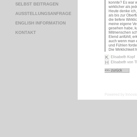
konnte? Es war w
SELBST BEITRAGEN
wirklicher als je
Heute denke ich, 
AUSSTELLUNGSANFRAGE
als bis zur Oberfl
die tiefere Wirkl
ENGLISH INFORMATION
meine eigene Ver
gesehen habe, ka
KONTAKT
Mitmenschen sch
Elend anfühlt, e
auch wenn man 
und Fühlen forde
Die Wirklichkeit 
Elisabeth Kopf
Elisabeth von 
<<- zurück
Powered by Innovat