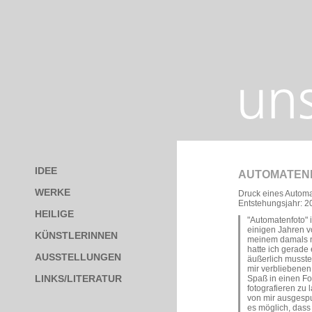
IDEE
AUTOMATEN
WERKE
Druck eines Automa
Entstehungsjahr: 2
HEILIGE
"Automatenfoto" i
einigen Jahren v
KÜNSTLERINNEN
meinem damals no
hatte ich gerade
AUSSTELLUNGEN
äußerlich musste
mir verbliebenen
LINKS/LITERATUR
Spaß in einen F
fotografieren zu 
von mir ausgespuc
es möglich, dass