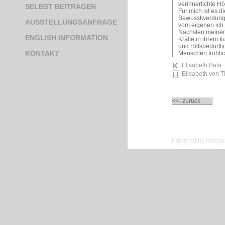
verinnerlichte Hö
SELBST BEITRAGEN
Für mich ist es d
Bewusstwerdung, 
AUSSTELLUNGSANFRAGE
vom eigenen ich i
Nächsten meinend,
ENGLISH INFORMATION
Kräfte in ihrem 
und Hilfsbedürfti
KONTAKT
Menschen fröhli
Elisabeth Bala
Elisabeth von 
<<- zurück
Powered by Innovat