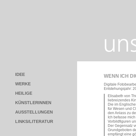
IDEE
WENN ICH D
WERKE
Digitale Fotobearbe
Entstehungsjahr: 2
HEILIGE
Elisabeth von Th
liebreizendes Ki
KÜNSTLERINNEN
Die im Englisch
für Wesen und Ch
AUSSTELLUNGEN
den Anlass zu d
Ich befasse mich
LINKS/LITERATUR
Vorbildfiguren u
Der Gegensatz v
Grundgeboten de
empfängt eine göt