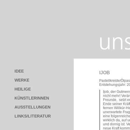
IDEE
IJOB
WERKE
Pastellkreide/Ölpas
Entstehungsjahr: 2
HEILIGE
Ijob, der Gutmens
nicht mehr! Verär
KÜNSTLERINNEN
Freunde, setzt er
Ende seiner Kräf
AUSSTELLUNGEN
fernen Willkür-H
unerwartete Frag
LINKS/LITERATUR
eine folgenreich
wirklich da, auf 
und dornig ist. V
neue Kraft kommt