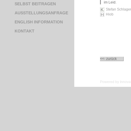
im Leid.
SELBST BEITRAGEN
Stefan Schlage
AUSSTELLUNGSANFRAGE
Hiob
ENGLISH INFORMATION
KONTAKT
<<- zurück
Powered by Innovat