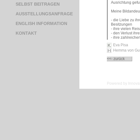
Ausrichtung gefu
SELBST BEITRAGEN
Meine Bildandeu
AUSSTELLUNGSANFRAGE
- die Liebe zu ih
ENGLISH INFORMATION
Besitzungen
- ihre vielen R
KONTAKT
- den Verlust ih
- ihre zahlreich
Eva Pisa
Hemma von Gu
<<- zurück
Powered by Innovat