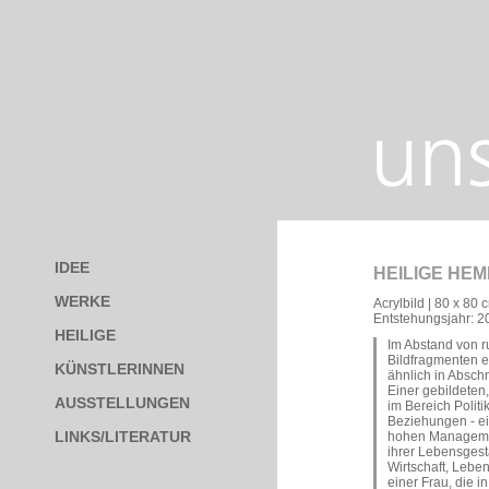
IDEE
HEILIGE HE
WERKE
Acrylbild | 80 x 80 
Entstehungsjahr: 2
HEILIGE
Im Abstand von r
Bildfragmenten 
KÜNSTLERINNEN
ähnlich in Abschn
Einer gebildeten
AUSSTELLUNGEN
im Bereich Politi
Beziehungen - ei
LINKS/LITERATUR
hohen Management
ihrer Lebensgesta
Wirtschaft, Leben
einer Frau, die i