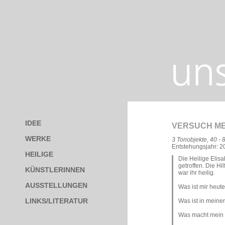
IDEE
VERSUCH M
WERKE
3 Tonobjekte, 40 -
Entstehungsjahr: 2
HEILIGE
Die Heilige Elis
getroffen. Die H
KÜNSTLERINNEN
war ihr heilig.
AUSSTELLUNGEN
Was ist mir heute,
LINKS/LITERATUR
Was ist in meine
Was macht mein