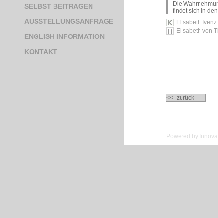
Die Wahrnehmung 
SELBST BEITRAGEN
findet sich in de
AUSSTELLUNGSANFRAGE
Elisabeth Ivenz
Elisabeth von 
ENGLISH INFORMATION
KONTAKT
<<- zurück
Powered by Innovat