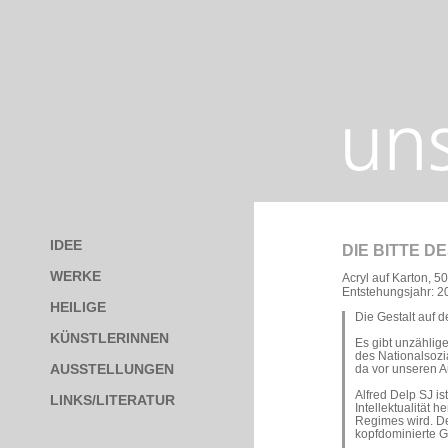
IDEE
DIE BITTE D
WERKE
Acryl auf Karton, 5
Entstehungsjahr: 2
HEILIGE
Die Gestalt auf 
KÜNSTLERINNEN
Es gibt unzählige
des Nationalsozi
AUSSTELLUNGEN
da vor unseren 
Alfred Delp SJ is
LINKS/LITERATUR
Intellektualität
Regimes wird. D
kopfdominierte Ge