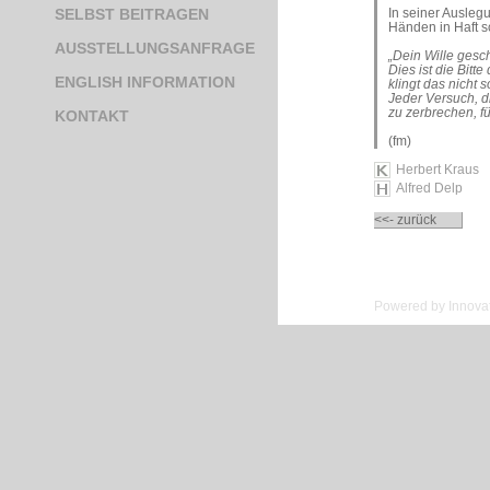
In seiner Auslegu
SELBST BEITRAGEN
Händen in Haft sc
AUSSTELLUNGSANFRAGE
„
Dein Wille gesc
Dies ist die Bit
ENGLISH INFORMATION
klingt das nicht
Jeder Versuch, 
zu zerbrechen, f
KONTAKT
(fm)
Herbert Kraus
Alfred Delp
<<- zurück
Powered by Innovat