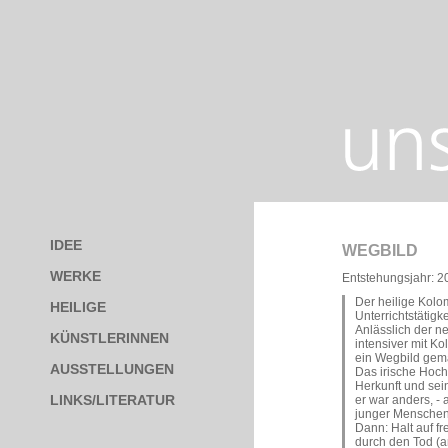
IDEE
WEGBILD
WERKE
Entstehungsjahr: 2
Der heilige Kol
HEILIGE
Unterrichtstätigke
Anlässlich der n
KÜNSTLERINNEN
intensiver mit K
ein Wegbild gema
AUSSTELLUNGEN
Das irische Hoc
Herkunft und sei
LINKS/LITERATUR
er war anders, -
junger Menschen
Dann: Halt auf fr
durch den Tod (