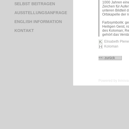
1000 Jahren eine 
SELBST BEITRAGEN
Zeichen für Auf
unteren Bildteil 
AUSSTELLUNGSANFRAGE
Ortskapelle der 
ENGLISH INFORMATION
Farbsymbolik: ge
Heiligen Geist, 
KONTAKT
des Koloman; Re
gehört das Vers
Elisabeth Plene
Koloman
<<- zurück
Powered by Innovat